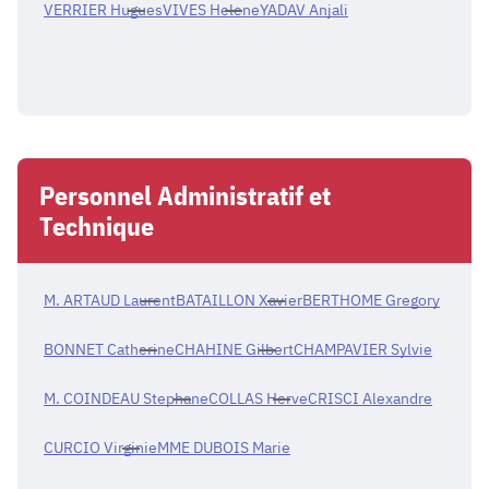
VERRIER Hugues
VIVES Helene
YADAV Anjali
Personnel Administratif et
Technique
M. ARTAUD Laurent
BATAILLON Xavier
BERTHOME Gregory
BONNET Catherine
CHAHINE Gilbert
CHAMPAVIER Sylvie
M. COINDEAU Stephane
COLLAS Herve
CRISCI Alexandre
CURCIO Virginie
MME DUBOIS Marie