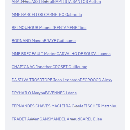
ABAD Nina
ASSI Batoul
BAPTISTA SANTOS Aelton
MME BARCELLOS CARNEIRO Gabriella
BELMOUHOUB Mouncif
BENTAMENE Ilies
BORNAND Manon
BRAYE Guillaume
MME BREGEAULT Marion
CARVALHO DE SOUZA Luanna
CHAPIGNAC Jonathan
CROSET Guillaume
DA SILVA TROSDTORF Joao Leonardo
DECROOCQ Alexy
DRYHAILO Maryna
FAVENNEC Léane
FERNANDES CHAVES MACIEIRA Gisele
FISCHER Matthieu
FRADET Adrien
GANSMANDEL Arnaud
GAREL Elise