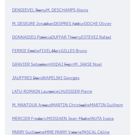
DENDIEVEL Remy
M. DESCHAMPS Alexis
M. DESEURE Jonathan
DESPRES Arthur
DOCHE Olivier
DONNADIEU Patricia
DUFFAR Thierry
ESTEVEZ Rafael
FERRIE Emilie
FIVEL Marc
GILLES Bruno
GRAVIER Sebastien
HODAJ Fiqiri
M. JAKSE Noel
JAUFFRES David
KAPELSKI Georges
LATU-ROMAIN Laurence
LHUISSIER Pierre
M. MANTOUX Arnaud
MARTIN Christophe
MARTIN Guilhem
MERCIER Frederic
MISSIAEN Jean-Michel
NUTA Ioana
PARRY Guillaume
MME PARRY Valerie
PASCAL Céline