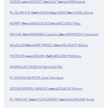
GIROD Lucile
GOISOT Oneil
GU Tianle
HARB Kamal
M. ISLAM G M Sadrul
JEAN Hugo
JEAN Marin
JOSE Ashna
KEMPF Merlin
MANOJLOVIC Vuk
MCILROY Malo
MICHEL Clara
MORENO Lisandro David
MOROZOV Vsevolod
NOUGUIER Elsa
MME PARISI Chloe
PILAKKAT Bithov
POITEVIN Louis
RAGNI Mattia
RICARD Matthieu
RODRIGUEZ ROBLES Maria Del Mar
M. SCHIAVON MOTA Joao Henrique
SEIXAS ANDRIL ARAUJO Luana
SOUALHI Mounir
M. TAYACHI Jasser
TZIFKANSKY Sacha
VALIKHANI Arian