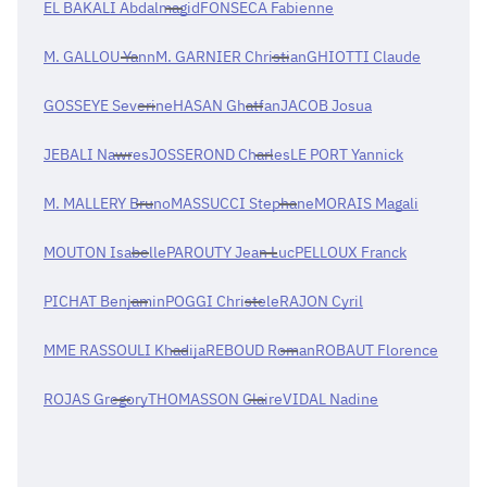
EL BAKALI Abdalmagid
FONSECA Fabienne
M. GALLOU Yann
M. GARNIER Christian
GHIOTTI Claude
GOSSEYE Severine
HASAN Ghatfan
JACOB Josua
JEBALI Nawres
JOSSEROND Charles
LE PORT Yannick
M. MALLERY Bruno
MASSUCCI Stephane
MORAIS Magali
MOUTON Isabelle
PAROUTY Jean Luc
PELLOUX Franck
PICHAT Benjamin
POGGI Christele
RAJON Cyril
MME RASSOULI Khadija
REBOUD Roman
ROBAUT Florence
ROJAS Gregory
THOMASSON Claire
VIDAL Nadine