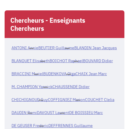
Chercheurs - Enseignants
Chercheurs
ANTONI Annie
BEUTIER Guillaume
BLANDIN Jean Jacques
BLANQUET Elisabeth
BOICHOT Raphael
BOUVARD Didier
BRACCINI Muriel
BUDENKOVA Olga
CHAIX Jean Marc
M. CHAMPION Yannick
CHAUSSENDE Didier
CHICHIGNOUD Guy
COFFIGNIEZ Marion
COUCHET Clelia
DAUDIN Remi
DAVOUST Laurent
DE BOISSIEU Marc
DE GEUSER Frederic
DEFFRENNES Guillaume