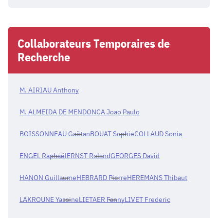
Collaborateurs Temporaires de
Recherche
M. AIRIAU Anthony
M. ALMEIDA DE MENDONCA Joao Paulo
BOISSONNEAU Gaëtan
BOUAT Sophie
COLLAUD Sonia
ENGEL Raphaël
ERNST Roland
GEORGES David
HANON Guillaume
HEBRARD Pierre
HEREMANS Thibaut
LAKROUNE Yassine
LIETAER Fanny
LIVET Frederic