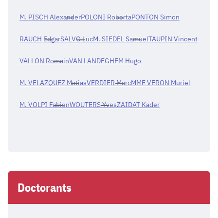
M. PISCH Alexander
POLONI Roberta
PONTON Simon
RAUCH Edgar
SALVO Luc
M. SIEDEL Samuel
TAUPIN Vincent
VALLON Romain
VAN LANDEGHEM Hugo
M. VELAZQUEZ Matias
VERDIER Marc
MME VERON Muriel
M. VOLPI Fabien
WOUTERS Yves
ZAIDAT Kader
Doctorants