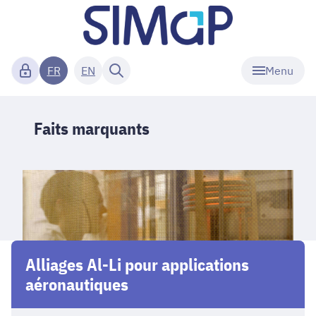
Menu
FR
EN
Faits marquants
Alliages Al-Li pour applications
aéronautiques