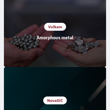
Vulkam
Amorphous metal
NovaSiC