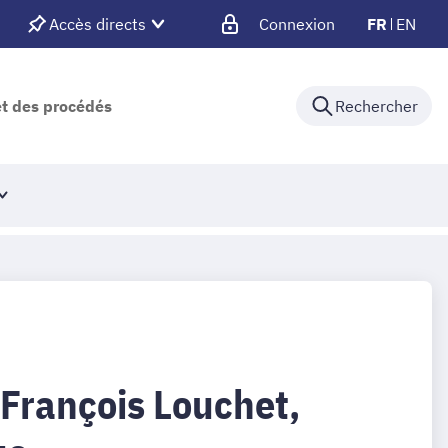
Accès directs
Connexion
FR
EN
et des procédés
Rechercher
 François Louchet,