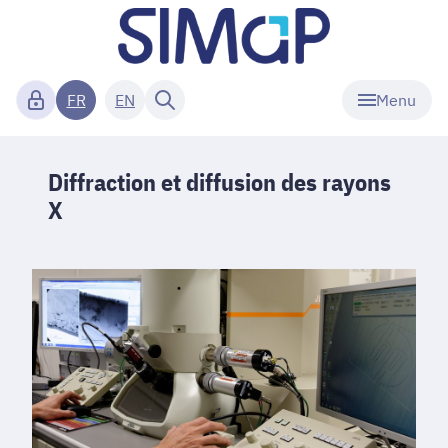
Menu
FR
EN
Diffraction et diffusion des rayons
X